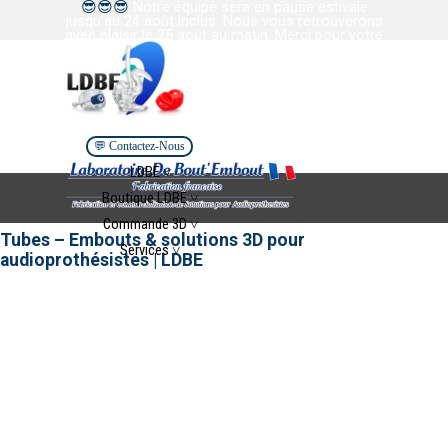
😎
😎
😎
Notre équipe sera en pause estivale
Aller au contenu
jusqu’au 24 août inclus. Nous vous retrouverons
avec plaisir le 25 août au matin. Merci pour votre
confiance et votre collaboration. Bel été à tous.
💬 Contactez-Nous
Sauter le menu
LDBE ˅
▼
Boutique LDBE ˅
▼
Commande 3D ˅
▼
Tubes – Embouts & solutions 3D pour
Services ˅
▼
audioprothésistes | LDBE