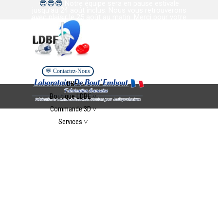
😎
😎
😎
Notre équipe sera en pause estivale
Aller au contenu
jusqu’au 24 août inclus. Nous vous retrouverons
avec plaisir le 25 août au matin. Merci pour votre
confiance et votre collaboration. Bel été à tous.
💬 Contactez-Nous
Sauter le menu
LDBE ˅
▼
Boutique LDBE ˅
▼
Commande 3D ˅
▼
Services ˅
▼