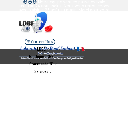
😎
😎
😎
Notre équipe sera en pause estivale
Aller au contenu
jusqu’au 24 août inclus. Nous vous retrouverons
avec plaisir le 25 août au matin. Merci pour votre
confiance et votre collaboration. Bel été à tous.
💬 Contactez-Nous
Sauter le menu
LDBE ˅
▼
Boutique LDBE ˅
▼
Commande 3D ˅
▼
Services ˅
▼