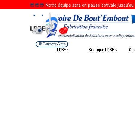
Aller au contenu
😎
😎
😎
Notre équipe sera en pause estivale jusqu’au 
💬 Contactez-Nous
Saute
LDBE ˅
Boutique LDBE ˅
▼
Co