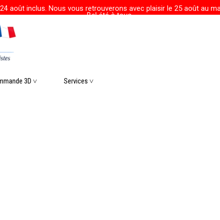
24 août inclus. Nous vous retrouverons avec plaisir le 25 août au mat
Bel été à tous.
r le menu
mmande 3D ˅
▼
Services ˅
▼
▼