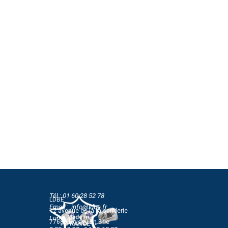
Tél : 01 60 28 52 78
LDBE
Email : info@ldbe.fr
12 avenue de la faisanderie
Lun-Jeu
77680 Roissy En Brie