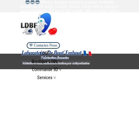
😎
😎
😎
Notre équipe sera en pause estivale
Aller au contenu
jusqu’au 24 août inclus. Nous vous retrouverons
avec plaisir le 25 août au matin. Merci pour votre
confiance et votre collaboration. Bel été à tous.
💬 Contactez-Nous
Sauter le menu
LDBE ˅
▼
Boutique LDBE ˅
▼
Commande 3D ˅
▼
Services ˅
▼