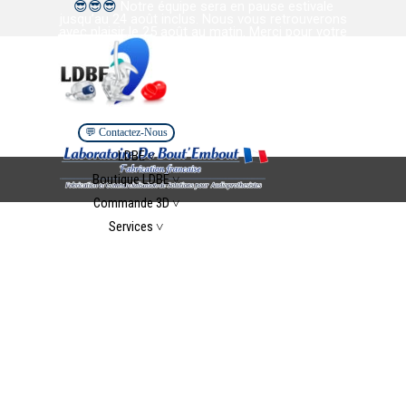
😎
😎
😎
Notre équipe sera en pause estivale
Aller au contenu
jusqu’au 24 août inclus. Nous vous retrouverons
avec plaisir le 25 août au matin. Merci pour votre
confiance et votre collaboration. Bel été à tous.
💬 Contactez-Nous
Sauter le menu
LDBE ˅
▼
Boutique LDBE ˅
▼
Commande 3D ˅
▼
Services ˅
▼