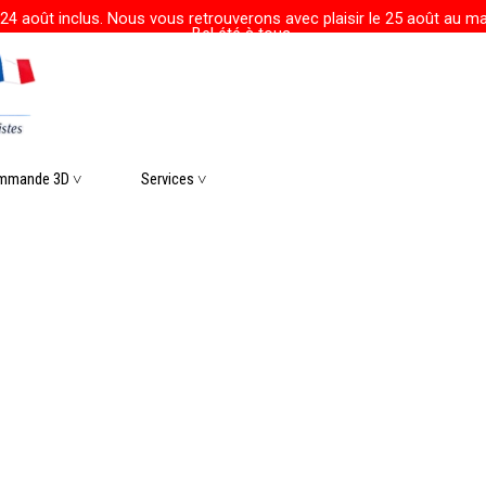
24 août inclus. Nous vous retrouverons avec plaisir le 25 août au mat
Bel été à tous.
r le menu
mmande 3D ˅
▼
Services ˅
▼
▼