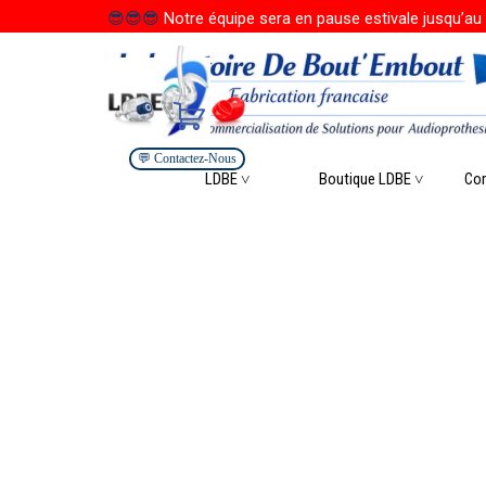
Aller au contenu
😎
😎
😎
Notre équipe sera en pause estivale jusqu’au 
💬 Contactez-Nous
Saute
LDBE ˅
Boutique LDBE ˅
▼
Co