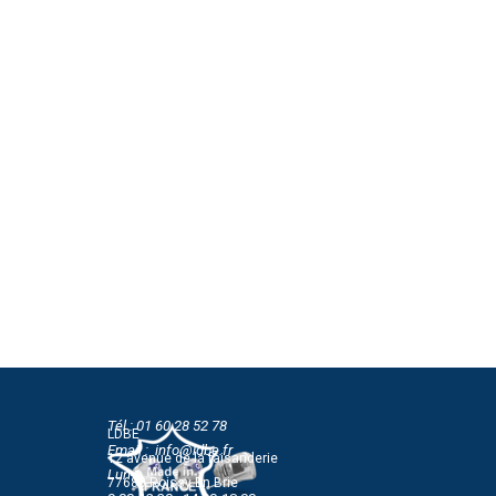
Tél : 01 60 28 52 78
LDBE
Email : info@ldbe.fr
12 avenue de la faisanderie
Lun-Jeu
77680 Roissy En Brie