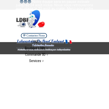
😎
😎
😎
Notre équipe sera en pause estivale
Aller au contenu
jusqu’au 24 août inclus. Nous vous retrouverons
avec plaisir le 25 août au matin. Merci pour votre
confiance et votre collaboration. Bel été à tous.
💬 Contactez-Nous
Sauter le menu
LDBE ˅
▼
Boutique LDBE ˅
▼
Commande 3D ˅
▼
Services ˅
▼