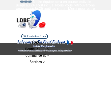
😎
😎
😎
Notre équipe sera en pause estivale
Aller au contenu
jusqu’au 24 août inclus. Nous vous retrouverons
avec plaisir le 25 août au matin. Merci pour votre
confiance et votre collaboration. Bel été à tous.
💬 Contactez-Nous
Sauter le menu
LDBE ˅
▼
Boutique LDBE ˅
▼
Commande 3D ˅
▼
Services ˅
▼