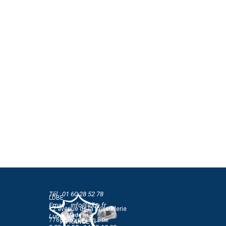
Tél : 01 60 28 52 78
LDBE
Email : info@ldbe.fr
12 avenue de la faisanderie
Lun-Jeu
77680 Roissy En Brie