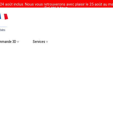
24 août inclus. Nous vous retrouverons avec plaisir le 25 août au mat
Bel été à tous.
r le menu
mmande 3D ˅
▼
Services ˅
▼
▼