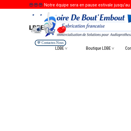
Aller au contenu
😎
😎
😎
Notre équipe sera en pause estivale jusqu’au 
💬 Contactez-Nous
Saute
LDBE ˅
Boutique LDBE ˅
▼
Co