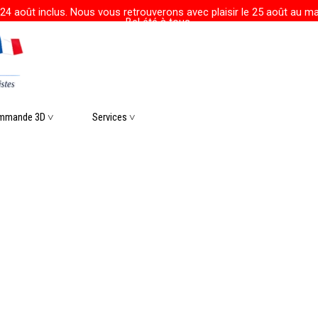
24 août inclus. Nous vous retrouverons avec plaisir le 25 août au mat
Bel été à tous.
r le menu
mmande 3D ˅
▼
Services ˅
▼
▼