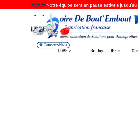
Aller au contenu
😎
😎
😎
Notre équipe sera en pause estivale jusqu’au 
💬 Contactez-Nous
Saute
LDBE ˅
Boutique LDBE ˅
▼
Co