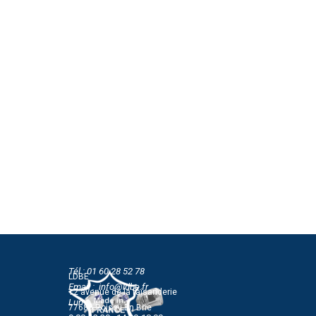
Tél : 01 60 28 52 78
LDBE
Email : info@ldbe.fr
12 avenue de la faisanderie
Lun-Jeu
77680 Roissy En Brie