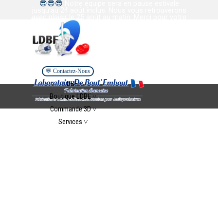
😎
😎
😎
Notre équipe sera en pause estivale
Aller au contenu
jusqu’au 24 août inclus. Nous vous retrouverons
avec plaisir le 25 août au matin. Merci pour votre
confiance et votre collaboration. Bel été à tous.
💬 Contactez-Nous
Sauter le menu
LDBE ˅
▼
Boutique LDBE ˅
▼
Commande 3D ˅
▼
Services ˅
▼