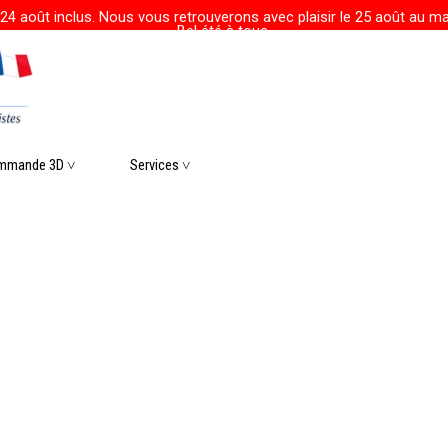
24 août inclus. Nous vous retrouverons avec plaisir le 25 août au mat
Bel été à tous.
r le menu
mmande 3D ˅
▼
Services ˅
▼
▼