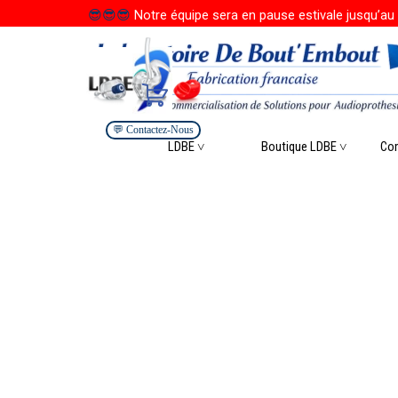
Aller au contenu
😎
😎
😎
Notre équipe sera en pause estivale jusqu’au 
💬 Contactez-Nous
Saute
LDBE ˅
Boutique LDBE ˅
▼
Co