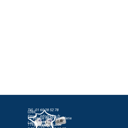
Tél : 01 60 28 52 78
LDBE
Email : info@ldbe.fr
12 avenue de la faisanderie
Lun-Jeu
77680 Roissy En Brie