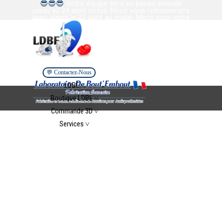
😎
😎
😎
Notre équipe sera en pause estivale
Aller au contenu
jusqu’au 24 août inclus. Nous vous retrouverons
avec plaisir le 25 août au matin. Merci pour votre
confiance et votre collaboration. Bel été à tous.
💬 Contactez-Nous
Sauter le menu
LDBE ˅
▼
Boutique LDBE ˅
▼
Commande 3D ˅
▼
Services ˅
▼