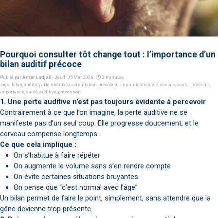
Pourquoi consulter tôt change tout : l’importance d’un
bilan auditif précoce
Publié par
Amar Ladjali
· Jeudi 05 Mar 2026 ·
2 minutes
Tags:
bilan
,
auditif
,
perte
,
auditive
,
consultation
,
précoce
,
communication
,
vie
,
sociale
,
confort
,
d'écoute
,
importance
,
santé
,
auditive
,
prévention
1. Une perte auditive n’est pas toujours évidente à percevoir
Contrairement à ce que l’on imagine, la perte auditive ne se
manifeste pas d’un seul coup. Elle progresse doucement, et le
cerveau compense longtemps.
Ce que cela implique :
On s’habitue à faire répéter
On augmente le volume sans s’en rendre compte
On évite certaines situations bruyantes
On pense que “c’est normal avec l’âge”
Un bilan permet de faire le point, simplement, sans attendre que la
gêne devienne trop présente.