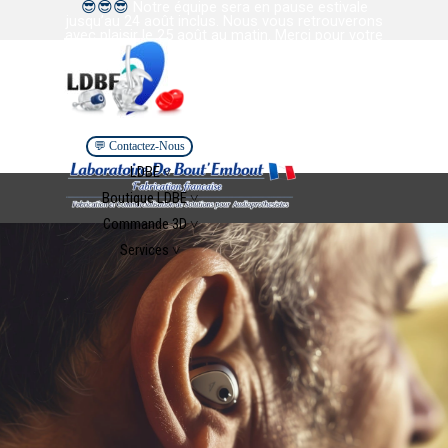
😎
😎
😎
Notre équipe sera en pause estivale
Aller au contenu
jusqu’au 24 août inclus. Nous vous retrouverons
avec plaisir le 25 août au matin. Merci pour votre
confiance et votre collaboration. Bel été à tous.
💬 Contactez-Nous
Sauter le menu
LDBE ˅
▼
Boutique LDBE ˅
▼
Commande 3D ˅
▼
Services ˅
▼